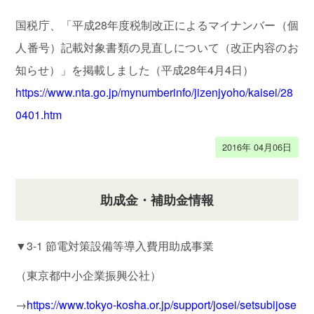
善
に
国税庁、「平成28年度税制改正によるマイナンバー（個
迅
人番号）記載対象書類の見直しについて（改正内容のお
速
知らせ）」を掲載しました（平成28年4月4日）
な
会
https://www.nta.go.jp/mynumberinfo/jizenjyoho/kaisei/28
計
0401.htm
業
務
2016年 04月06日
難
助成金・補助金情報
解
な
相
▼3-1 節電対策設備等導入費用助成事業
続
（東京都中小企業振興公社）
を
わ
→
https://www.tokyo-kosha.or.jp/support/josei/setsubijose
か