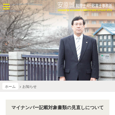
ホ
ー
ム
お
問
合
せ
業
務
に
つ
い
て
ホーム
> お知らせ
業
務
マイナンバー記載対象書類の見直しについて
改