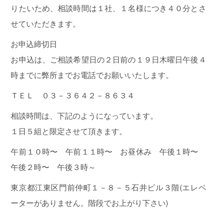
京
りたいため、相談時間は１社、１名様につき４０分とさ
税
せていただきます。
理
士
お申込締切日
会
お申込は、ご相談希望日の２日前の１９日木曜日午後４
時までに弊所までお電話でお願いいたします。
東
ＴＥＬ ０３－３６４２－８６３４
京
都
相談時間は、下記のようになっています。
行
１日５組と限定させて頂きます。
政
書
午前１０時〜 午前１１時〜 お昼休み 午後１時〜
士
午後２時〜 午後３時～
会
東京都江東区門前仲町１－８－５石井ビル３階(エレベ
ーターがありません。階段でお上がり下さい)
終
活