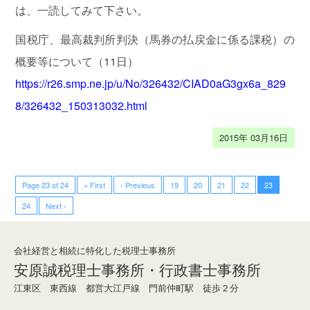
は、一読してみて下さい。
国税庁、最高裁判所判決（馬券の払戻金に係る課税）の
概要等について（11日）
https://r26.smp.ne.jp/u/No/326432/CIAD0aG3gx6a_829
8/326432_150313032.html
2015年 03月16日
Page 23 of 24
« First
‹ Previous
19
20
21
22
23
24
Next ›
会社経営と相続に特化した税理士事務所
安原誠税理士事務所・行政書士事務所
江東区 東西線 都営大江戸線 門前仲町駅 徒歩２分