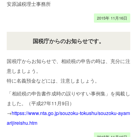
安原誠税理士事務所
ア
ド
2015年 11月16日
バ
イ
ザ
国税庁からのお知らせです。
ー
協
会
国税庁からお知らせで、相続税の申告の時は、充分に注
意しましょう。
東
特に名義預金などには、注意しましょう。
京
「相続税の申告書作成時の誤りやすい事例集」を掲載し
商
工
ました。（平成27年11月9日）
会
→
httpss://www.nta.go.jp/souzoku-tokushu/souzoku-ayam
議
arijireishu.htm
所
江
2015年 11月16日