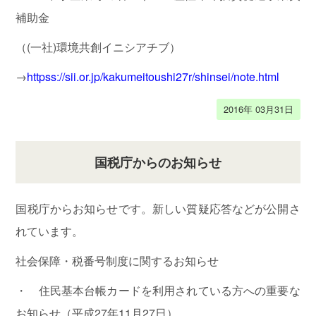
金
補助金
体
（(一社)環境共創イニシアチブ）
系
安
→
httpss://sii.or.jp/kakumeitoushi27r/shinsei/note.html
原
誠
税
理
2016年 03月31日
士
事
務
所
に
国税庁からのお知らせ
つ
い
て
国税庁からお知らせです。新しい質疑応答などが公開さ
お
れています。
知
ら
社会保障・税番号制度に関するお知らせ
せ
・ 住民基本台帳カードを利用されている方への重要な
お知らせ（平成27年11月27日）