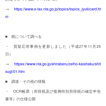
365
日
→
https://www.e-tax.nta.go.jp/topics/topics_jyukicard.ht
税
m
理
士
ま
こ
■ 税について調べる
と
・ 質疑応答事例を更新しました（平成27年11月25
日）
事
務
→
httpss://www.nta.go.jp/shiraberu/zeiho-kaishaku/shit
所
sugi/01.htm
案
内・
■ 調達・その他の情報
ア
ク
・ OCR帳票（所得税及び復興特別所得税の確定申告
セ
書等）の仕様公開
ス