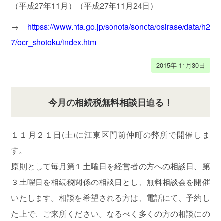
（平成27年11月）（平成27年11月24日）
→
httpss://www.nta.go.jp/sonota/sonota/osirase/data/h2
実
績
7/ocr_shotoku/index.htm
エ
リ
2015年 11月30日
ア
今月の相続税無料相談日迫る！
お
客
様
１１月２１日(土)に江東区門前仲町の弊所で開催しま
の
す。
声
原則として毎月第１土曜日を経営者の方への相談日、第
所
属
３土曜日を相続税関係の相談日とし、無料相談会を開催
団
体
いたします。相談を希望される方は、電話にて、予約し
た上で、ご来所ください。なるべく多くの方の相談にの
東