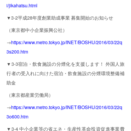
り
i/jikahatsu.html
や
▼3-2平成28年度創業助成事業 募集開始のお知らせ
す
く
（東京都中小企業振興公社）
→
https://www.metro.tokyo.jp/INET/BOSHU/2016/03/22q
安
3s200.htm
心
の
▼3-3宿泊・飲食施設の分煙化を支援します！ 外国人旅
初
行者の受入れに向けた宿泊・飲食施設の分煙環境整備補
回
面
助金
談
（東京都産業労働局）
は
無
→
https://www.metro.tokyo.jp/INET/BOSHU/2016/03/22q
料
3o600.htm
▼3-4 中小企業等の省エネ・生産性革命投資促進事業費
料