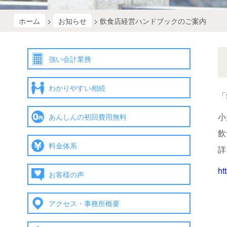
ホーム
>
お知らせ
> 飲食店経営ハンドブックのご案内
強い会計業務
わかりやすい相続
「
あんしんの初回費用無料
小
飲
料金体系
詳
ht
お客様の声
アクセス・事務所概要