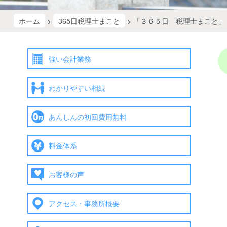
ホーム
>
365日税理士まこと
> 「３６５日 税理士まこと」
強い会計業務
わかりやすい相続
あんしんの初回費用無料
料金体系
お客様の声
アクセス・事務所概要