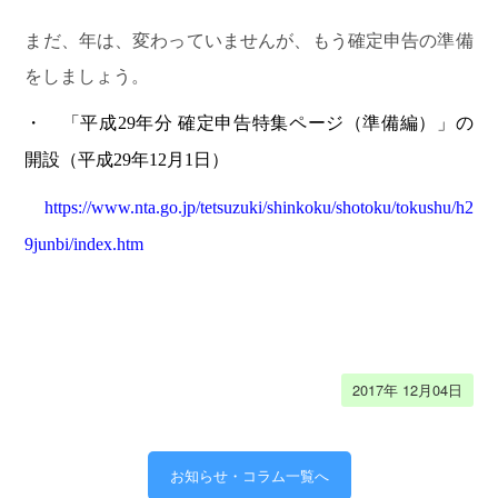
善
に
まだ、年は、変わっていませんが、もう確定申告の準備
迅
をしましょう。
速
な
・ 「平成
29
年分 確定申告特集ページ（準備編）」の
会
開設（平成
29
年
12
月
1
日）
計
業
https://www.nta.go.jp/tetsuzuki/shinkoku/shotoku/tokushu/h2
務
9junbi/index.htm
難
解
な
相
2017年 12月04日
続
を
わ
お知らせ・コラム一覧へ
か