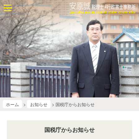
ホ
ー
ム
お
問
合
せ
業
務
に
つ
い
て
ホーム
>
お知らせ
> 国税庁からお知らせ
業
務
国税庁からお知らせ
改