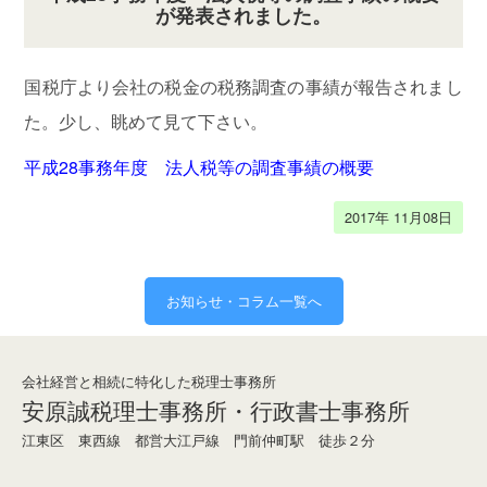
善
が発表されました。
に
迅
国税庁より会社の税金の税務調査の事績が報告されまし
速
な
た。少し、眺めて見て下さい。
会
平成28事務年度 法人税等の調査事績の概要
計
業
2017年 11月08日
務
難
お知らせ・コラム一覧へ
解
な
相
会社経営と相続に特化した税理士事務所
続
安原誠税理士事務所・行政書士事務所
を
江東区 東西線 都営大江戸線 門前仲町駅 徒歩２分
わ
か