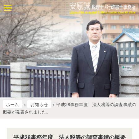
ホ
ー
ム
お
問
合
せ
業
務
に
つ
い
て
ホーム
>
お知らせ
> 平成28事務年度 法人税等の調査事績の
概要が発表されました。
業
務
改
平成28事務年度 法人税等の調査事績の概要