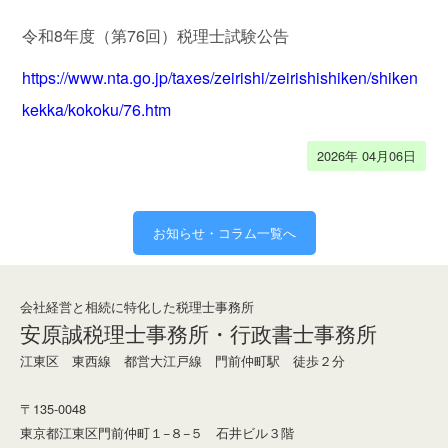
善
に
令和8年度（第76回）税理士試験公告
迅
https://www.nta.go.jp/taxes/zeirishi/zeirishishiken/shiken
速
な
kekka/kokoku/76.htm
会
計
2026年 04月06日
業
務
お知らせ・コラム一覧へ
難
解
会社経営と相続に特化した税理士事務所
な
安原誠税理士事務所・行政書士事務所
相
江東区 東西線 都営大江戸線 門前仲町駅 徒歩２分
続
を
〒135-0048
わ
東京都江東区門前仲町１−８−５ 石井ビル３階
か