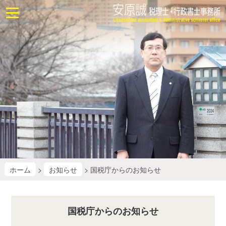
ホ
ー
ム
お
問
合
せ
業
務
に
つ
い
て
ホーム
>
お知らせ
> 国税庁からのお知らせ
業
務
国税庁からのお知らせ
改