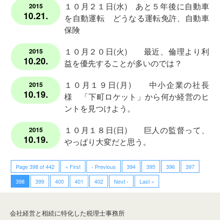
１０月２１日(水) あと５年後に自動車
2015
り
10.21.
を自動運転 どうなる運転免許、自動車
や
保険
す
く
１０月２０日(火) 最近、倫理より利
2015
10.20.
益を優先することが多いのでは？
安
１０月１９日(月) 中小企業の社長
2015
心
10.19.
様 「下町ロケット」から何か経営のヒ
の
ントを見つけよう。
初
回
１０月１８日(日) 巨人の監督って、
2015
面
10.19.
やっぱり大変だと思う。
談
は
Page 398 of 442
« First
‹ Previous
394
395
396
397
無
398
399
400
401
402
Next ›
Last »
料
会社経営と相続に特化した税理士事務所
料