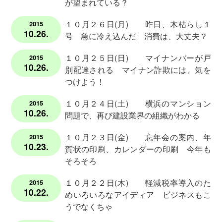
が望まれている？
善
に
１０月２６日(月) 昨日、木枯らし１
2015
迅
10.26.
号 急に冷え込んだ 消費は、大丈夫？
速
な
１０月２５日(日) マイナンバーが戸
2015
会
10.26.
別配達される マイナン詐欺には、気を
計
つけよう！
業
務
１０月２４日(土) 横浜のマンション
2015
10.26.
問題で、再び建設業界の組織がわかる
難
１０月２３日(金) 忘年会の案内、年
2015
10.23.
解
賀状の印刷、カレンダーの印刷 今年も
な
そろそろ
相
１０月２２日(木) 軽減税率導入のた
続
2015
10.22.
めいろいろなアイディア ビジネスもこ
を
うでなくちゃ
わ
か