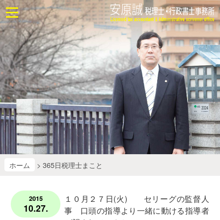
ホ
ー
ム
お
問
合
せ
業
務
に
つ
い
て
ホーム
> 365日税理士まこと
業
１０月２７日(火) セリーグの監督人
2015
務
10.27.
事 口頭の指導より一緒に動ける指導者
改